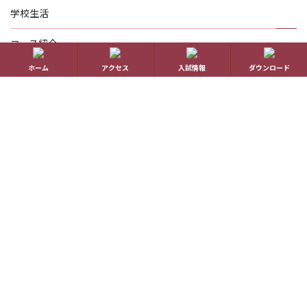
学校生活
コース紹介
ホーム
アクセス
入試情報
ダウンロード
国際理解教育
進路指導
受験生の方へ
帰国生の方へ
学校概要
在校生の方へ
アクセス
資料請求
お問い合わせ