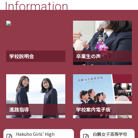
Information
学校説明会
卒業生の声
進路指導
学校案内電子版
Hakuho Girls’ High
白鵬女子高等学校