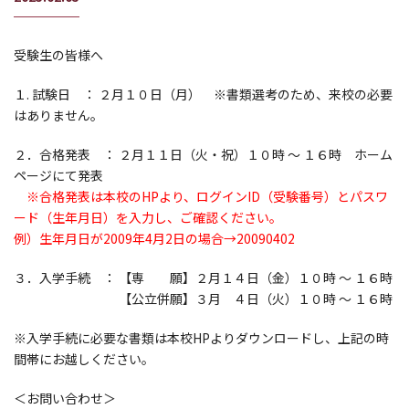
受験生の皆様へ
１. 試験日 ： ２月１０日（月） ※書類選考のため、来校の必要
はありません。
２．合格発表 ： ２月１１日（火・祝）１０時 ～ １６時 ホーム
ページにて発表
※合格発表は本校のHPより、ログインID（受験番号）とパスワ
ード（生年月日）を入力し、ご確認ください。
例）生年月日が2009年4月2日の場合→20090402
３．入学手続 ： 【専 願】２月１４日（金）１０時 ～ １６時
【公立併願】３月 ４日（火）１０時 ～ １６時
※入学手続に必要な書類は本校HPよりダウンロードし、上記の時
間帯にお越しください。
＜お問い合わせ＞