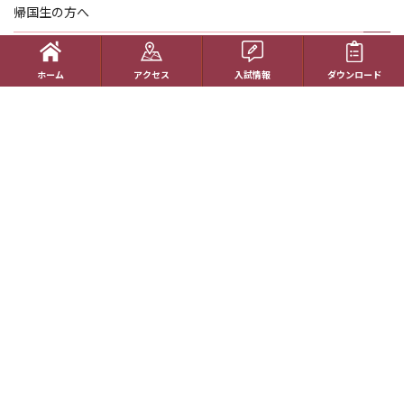
帰国生の方へ
学校概要
ホーム
アクセス
入試情報
ダウンロード
在校生の方へ
アクセス
資料請求
お問い合わせ
教員採用情報
特定商取引に基づく表記
学校案内電子版
動画一覧
最新情報
卒業生の方へ