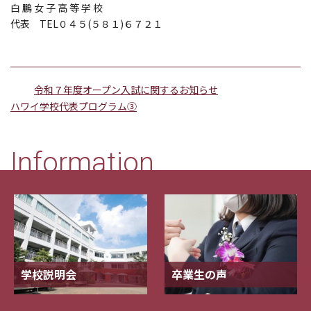
白 鵬 女 子 高 等 学 校
代表 TEL０４５(５８１)６７２１
令和７年度オープン入試に関するお知らせ
ハワイ学校代表プログラム③
Information
学校説明会
卒業生の声