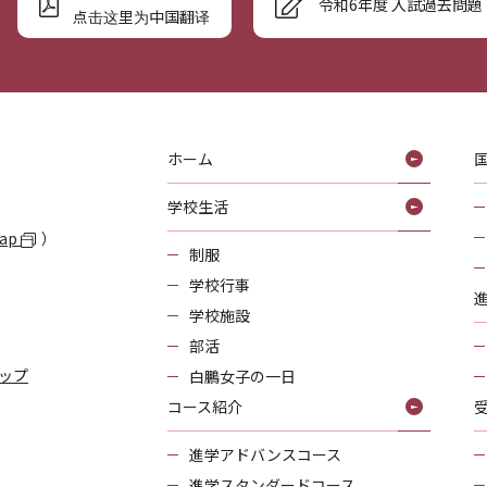
令和6年度 入試過去問題
点击这里为中国翻译
ホーム
学校生活
Map
）
制服
学校行事
学校施設
部活
ップ
白鵬女子の一日
コース紹介
進学アドバンスコース
進学スタンダードコース