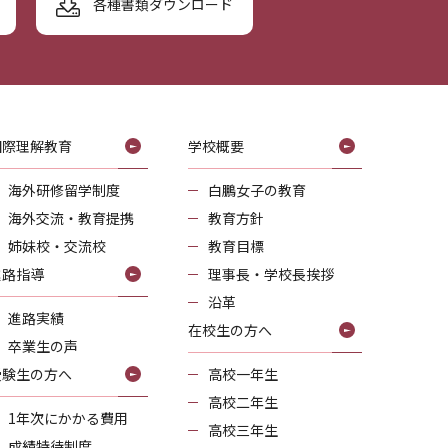
各種書類ダウンロード
国際理解教育
学校概要
海外研修留学制度
白鵬女子の教育
海外交流・教育提携
教育方針
姉妹校・交流校
教育目標
進路指導
理事長・学校長挨拶
沿革
進路実績
在校生の方へ
卒業生の声
受験生の方へ
高校一年生
高校二年生
1年次にかかる費用
高校三年生
成績特待制度