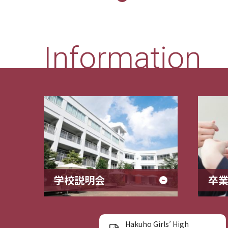
Information
学校説明会
卒
Hakuho Girls’ High