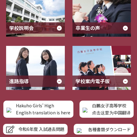
学校説明会
卒業生の声
進路指導
学校案内電子版
Hakuho Girls’ High
白鵬女子高等学校
English translation is here
点击这里为中国翻译
令和6年度 入試過去問題
各種書類ダウンロード