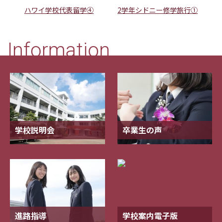
ハワイ学校代表留学④
2学年シドニー修学旅行①
Information
学校説明会
卒業生の声
進路指導
学校案内電子版