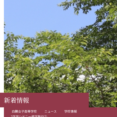
新着情報
白鵬女子高等学校
ニュース
学校情報
2学年シドニー修学旅行②