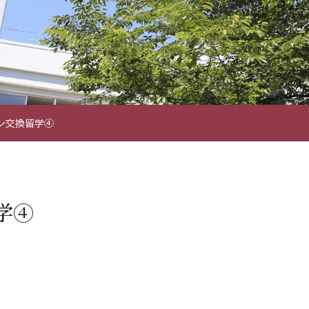
ン交換留学④
学④
。