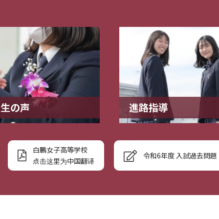
業生の声
進路指導
白鵬女子高等学校
令和6年度 入試過去問題
点击这里为中国翻译