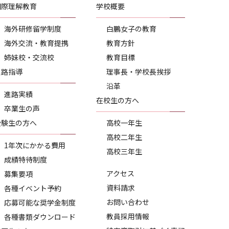
国際理解教育
学校概要
海外研修留学制度
白鵬女子の教育
海外交流・教育提携
教育方針
姉妹校・交流校
教育目標
進路指導
理事長・学校長挨拶
沿革
進路実績
在校生の方へ
卒業生の声
受験生の方へ
高校一年生
高校二年生
1年次にかかる費用
高校三年生
成績特待制度
アクセス
募集要項
資料請求
各種イベント予約
お問い合わせ
応募可能な奨学金制度
教員採用情報
各種書類ダウンロード