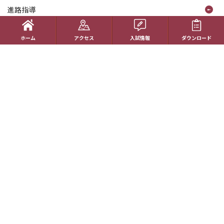
進路指導
受験生の方へ
ホーム
アクセス
入試情報
ダウンロード
帰国生の方へ
学校概要
在校生の方へ
アクセス
資料請求
お問い合わせ
教員採用情報
特定商取引に基づく表記
学校案内電子版
動画一覧
最新情報