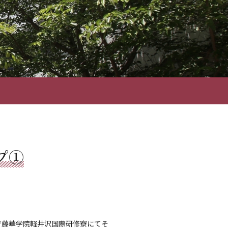
プ①
で藤華学院軽井沢国際研修寮にてそ