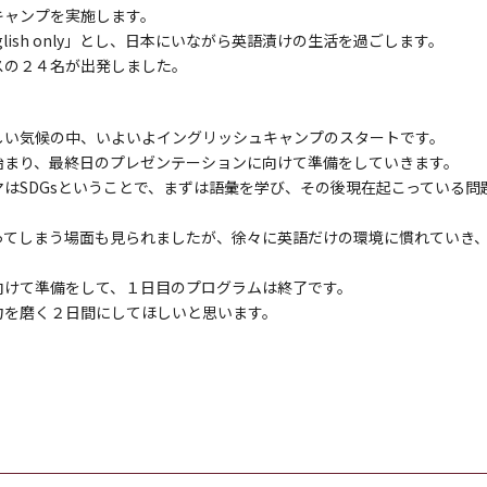
キャンプを実施します。
lish only」とし、日本にいながら英語漬けの生活を過ごします。
スの２４名が出発しました。
しい気候の中、いよいよイングリッシュキャンプのスタートです。
始まり、最終日のプレゼンテーションに向けて準備をしていきます。
はSDGsということで、まずは語彙を学び、その後現在起こっている問
ってしまう場面も見られましたが、徐々に英語だけの環境に慣れていき
向けて準備をして、１日目のプログラムは終了です。
力を磨く２日間にしてほしいと思います。