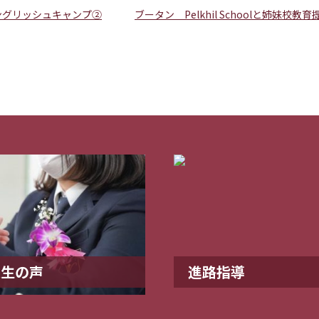
ングリッシュキャンプ②
ブータン Pelkhil Schoolと姉妹
業生の声
進路指導