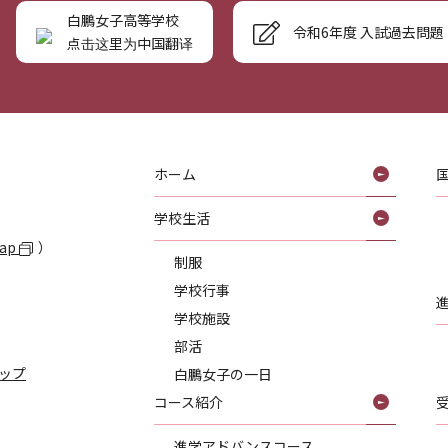
白鵬女子高等学校
令和6年度 入試過去問題
点击这里为中国翻译
ホーム
学校生活
Map
）
制服
学校行事
学校施設
部活
ップ
白鵬女子の一日
コース紹介
進学アドバンスコース