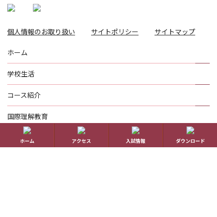
個人情報のお取り扱い
サイトポリシー
サイトマップ
ホーム
学校生活
コース紹介
国際理解教育
進路指導
ホーム
アクセス
入試情報
ダウンロード
受験生の方へ
帰国生の方へ
学校概要