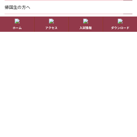
帰国生の方へ
学校概要
ホーム
アクセス
入試情報
ダウンロード
在校生の方へ
アクセス
資料請求
お問い合わせ
教員採用情報
特定商取引に基づく表記
学校案内電子版
動画一覧
最新情報
卒業生の方へ