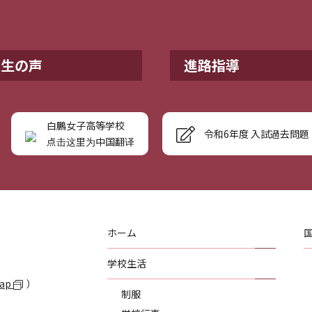
業生の声
進路指導
白鵬女子高等学校
令和6年度 入試過去問題
点击这里为中国翻译
ホーム
学校生活
Map
）
制服