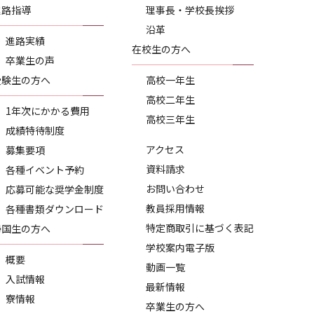
進路指導
理事長・学校長挨拶
沿革
進路実績
在校生の方へ
卒業生の声
受験生の方へ
高校一年生
高校二年生
1年次にかかる費用
高校三年生
成績特待制度
アクセス
募集要項
資料請求
各種イベント予約
お問い合わせ
応募可能な奨学金制度
教員採用情報
各種書類ダウンロード
特定商取引に基づく表記
帰国生の方へ
学校案内電子版
概要
動画一覧
入試情報
最新情報
寮情報
卒業生の方へ