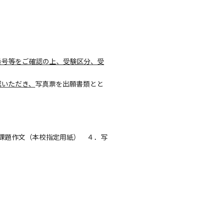
番号等をご確認の上、受験区分、受
認いただき、
写真票を出願書類とと
．課題作文（本校指定用紙） ４．写