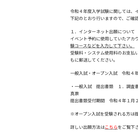
令和４年度入学試験に関しては、
下記のとおり行いますので、ご確
１．インターネット出願について
イベント予約に使用していたアカ
験コースなどを入力して下さい。
受験料・システム使用料のお支払
もに郵送してください。
一般入試・オープン入試 令和４
・一般入試 提出書類 １．調査書
真票
提出書類受付期間 令和４年１月
※オープン入試を受験される方は
詳しい出願方法は
こちら
をご覧下