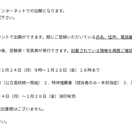
インターネットでの出願となります。
認下さい。
ウントで出願ができます。既にご登録いただいている
氏名、住所、電話
い後、受験票・写真票が発行できます。
記載されている情報を再度ご確
年１月２４日（月）９時～１月２８日（金）１６時まで
（公立高校統一用紙） ２．特待推薦書（該当者のみ・本校指定） ３
２４日（月）～１月２８日（金）消印有効
提出書類はございません。
さい。