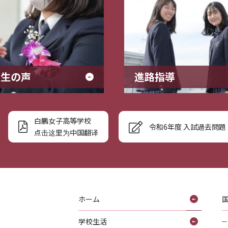
業生の声
進路指導
白鵬女子高等学校
令和6年度 入試過去問題
点击这里为中国翻译
ホーム
学校生活