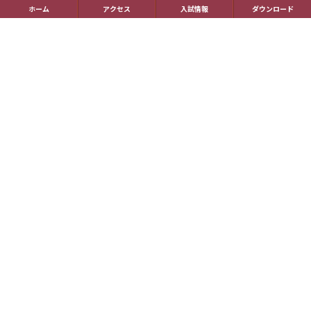
国際理解教育
ホーム
アクセス
入試情報
ダウンロード
進路指導
受験生の方へ
帰国生の方へ
学校概要
在校生の方へ
アクセス
資料請求
お問い合わせ
教員採用情報
特定商取引に基づく表記
学校案内電子版
動画一覧