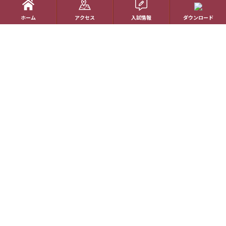
受験生の方へ
ホーム
アクセス
入試情報
ダウンロード
帰国生の方へ
学校概要
在校生の方へ
アクセス
資料請求
お問い合わせ
教員採用情報
特定商取引に基づく表記
学校案内電子版
動画一覧
最新情報
卒業生の方へ