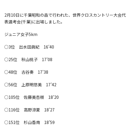
2月10日に千葉昭和の森で行われた、世界クロスカントリー大会代
表選考会(千葉)に出場しました。
ジュニア女子5km
○3位 出水田眞紀 16’40
○25位 秋山桃子 17’08
○48位 古谷奏 17’38
○56位 上原明悠美 17’42
○105位 佐藤美杏樹 18’20
○116位 高野涼夏 18’27
○151位 杉山香南 18’59