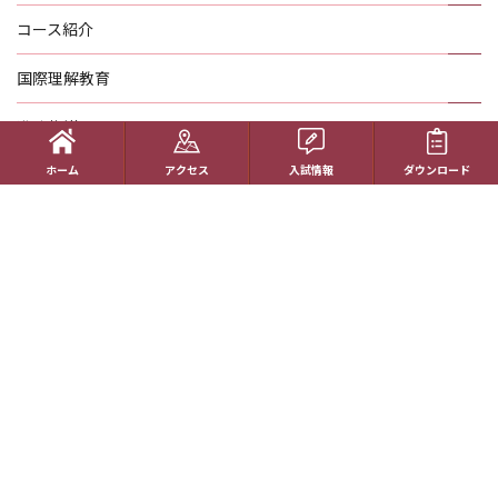
コース紹介
国際理解教育
進路指導
ホーム
アクセス
入試情報
ダウンロード
受験生の方へ
帰国生の方へ
学校概要
在校生の方へ
アクセス
資料請求
お問い合わせ
教員採用情報