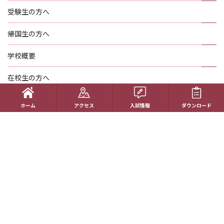
受験生の方へ
帰国生の方へ
学校概要
在校生の方へ
アクセス
ホーム
アクセス
入試情報
ダウンロード
資料請求
お問い合わせ
教員採用情報
特定商取引に基づく表記
学校案内電子版
動画一覧
最新情報
卒業生の方へ