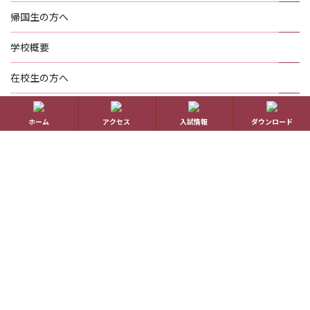
帰国生の方へ
学校概要
在校生の方へ
アクセス
ホーム
アクセス
入試情報
ダウンロード
資料請求
お問い合わせ
教員採用情報
特定商取引に基づく表記
学校案内電子版
動画一覧
最新情報
卒業生の方へ