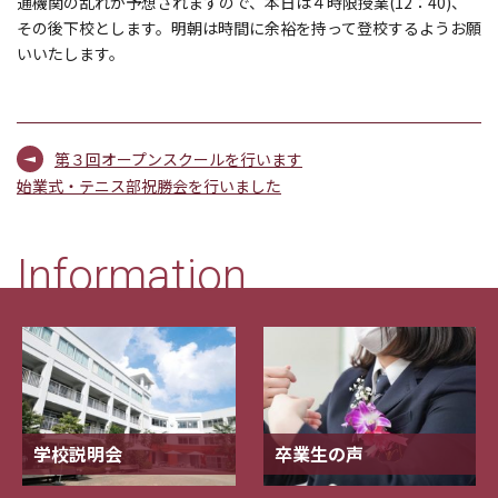
通機関の乱れが予想されますので、本日は４時限授業(12：40)、
その後下校とします。明朝は時間に余裕を持って登校するようお願
いいたします。
第３回オープンスクールを行います
始業式・テニス部祝勝会を行いました
Information
学校説明会
卒業生の声