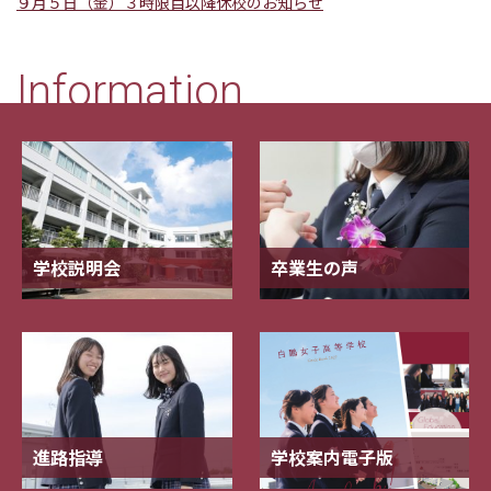
９月５日（金）３時限目以降休校のお知らせ
Information
学校説明会
卒業生の声
進路指導
学校案内電子版