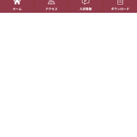
ホーム
アクセス
入試情報
ダウンロード
在校生の方へ
アクセス
資料請求
お問い合わせ
教員採用情報
特定商取引に基づく表記
学校案内電子版
動画一覧
最新情報
卒業生の方へ
Copyright © Hakuho Girls’ Highschool All rights reserved.