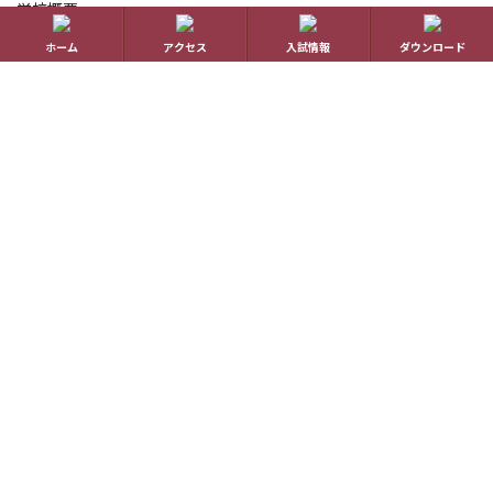
学校概要
ホーム
アクセス
入試情報
ダウンロード
在校生の方へ
アクセス
資料請求
お問い合わせ
教員採用情報
特定商取引に基づく表記
学校案内電子版
動画一覧
最新情報
卒業生の方へ
Copyright © Hakuho Girls’ Highschool All rights reserved.