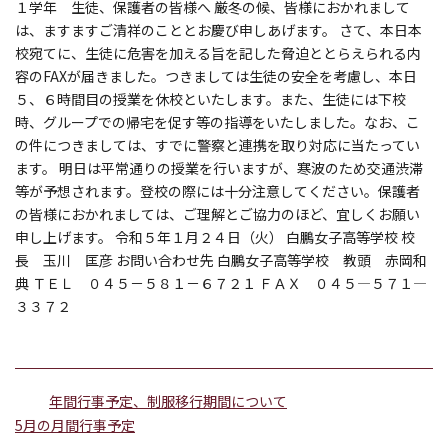
１学年 生徒、保護者の皆様へ 厳冬の候、皆様におかれまして
は、ますますご清祥のこととお慶び申しあげます。 さて、本日本
校宛てに、生徒に危害を加える旨を記した脅迫ととらえられる内
容のFAXが届きました。つきましては生徒の安全を考慮し、本日
５、６時間目の授業を休校といたします。また、生徒には下校
時、グループでの帰宅を促す等の指導をいたしました。なお、こ
の件につきましては、すでに警察と連携を取り対応に当たってい
ます。 明日は平常通りの授業を行いますが、寒波のため交通渋滞
等が予想されます。登校の際には十分注意してください。保護者
の皆様におかれましては、ご理解とご協力のほど、宜しくお願い
申し上げます。 令和５年１月２４日（火） 白鵬女子高等学校 校
長 玉川 匡彦 お問い合わせ先 白鵬女子高等学校 教頭 赤岡和
典 ＴＥＬ ０４５－５８１－６７２１ ＦＡＸ ０４５―５７１―
３３７２
年間行事予定、制服移行期間について
5月の月間行事予定