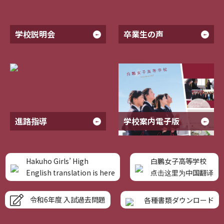
学校説明会
卒業生の声
進路指導
学校案内電子版
Hakuho Girls’ High
白鵬女子高等学校
English translation is here
点击这里为中国翻译
令和6年度 入試過去問題
各種書類ダウンロード